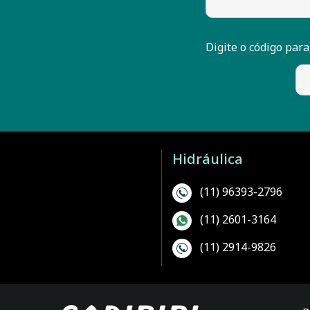
ORTA OLEODINAMICA
Digite o código para
PARKER
PONAR
REXROTH
SMC
Hidráulica
STEULA
(11) 96393-2796
VIBO
(11) 2601-3164
VICKERS
(11) 2914-9826
WINTERS
WUXI