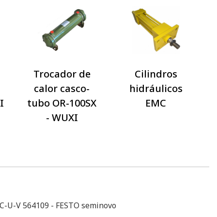
a
Trocador de
Cilindros
calor casco-
hidráulicos
I
tubo OR-100SX
EMC
- WUXI
-C-U-V 564109 - FESTO seminovo