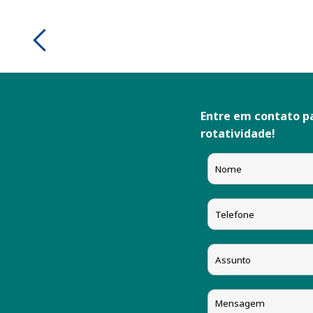
CADIRIRI
FESTO
FLUIR
Entre em contato p
FOX
rotatividade!
GALLEYHILL
HDA
JELPC
MSR
NEWTEC
NORGREN