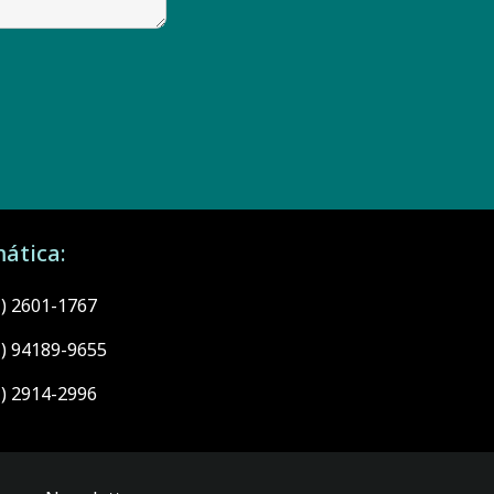
ática:
1) 2601-1767
1) 94189-9655
1) 2914-2996