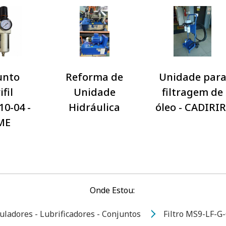
unto
Reforma de
Unidade par
ifil
Unidade
filtragem de
0-04 -
Hidráulica
óleo - CADIRIR
ME
Onde Estou:
guladores - Lubrificadores - Conjuntos
Filtro MS9-LF-G