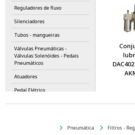
Reguladores de fluxo
Silenciadores
Tubos - mangueiras
Conj
Válvulas Pneumáticas -
lubr
Válvulas Solenóides - Pedais
Pneumáticos
DAC4021
AK
Atuadores
Pedal Elétrico
EMC
WERK SCHOTT
Pneumática
Filtros - Re
Marcas