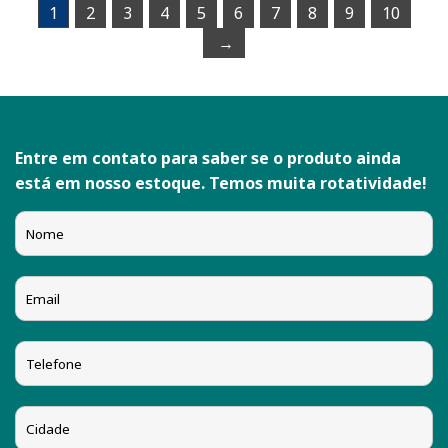
1
2
3
4
5
6
7
8
9
10
→
Entre em contato para saber se o produto ainda
está em nosso estoque. Temos muita rotatividade!