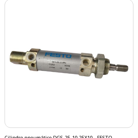
Cilindro pneumático DGS-25-10 25X10 - FESTO