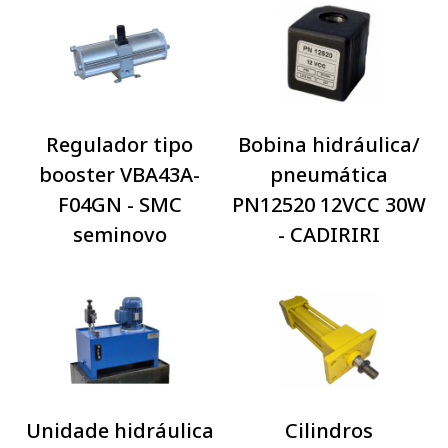
Regulador tipo
Bobina hidráulica/
booster VBA43A-
pneumática
F04GN - SMC
PN12520 12VCC 30W
seminovo
- CADIRIRI
Unidade hidráulica
Cilindros