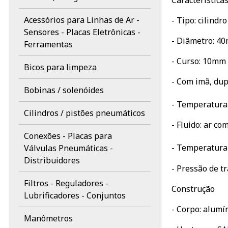
Característica
Acessórios para Linhas de Ar -
- Tipo: cilind
Sensores - Placas Eletrônicas -
- Diâmetro: 4
Ferramentas
- Curso: 10mm
Bicos para limpeza
- Com imã, du
Bobinas / solenóides
- Temperatura 
Cilindros / pistões pneumáticos
- Fluido: ar c
Conexões - Placas para
Válvulas Pneumáticas -
- Temperatura 
Distribuidores
- Pressão de t
Filtros - Reguladores -
Construção
Lubrificadores - Conjuntos
- Corpo: alumí
Manômetros