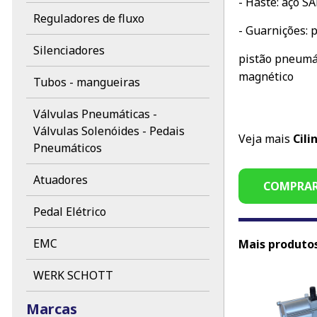
- Haste: aço 
Reguladores de fluxo
- Guarnições: 
Silenciadores
pistão pneumát
magnético
Tubos - mangueiras
Válvulas Pneumáticas -
Válvulas Solenóides - Pedais
Veja mais
Cili
Pneumáticos
Atuadores
COMPRA
Pedal Elétrico
EMC
Mais produtos 
WERK SCHOTT
Marcas