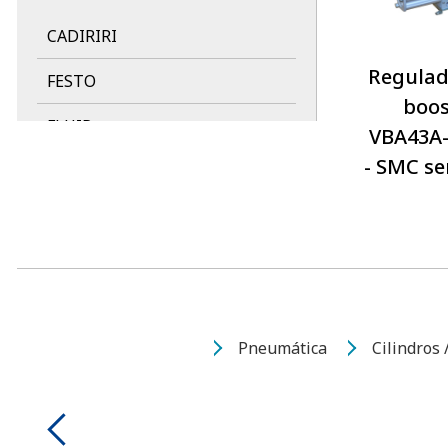
CADIRIRI
Regulad
FESTO
boos
FLUIR
VBA43A
- SMC s
FOX
GALLEYHILL
HDA
JELPC
Pneumática
Cilindros
MSR
NEWTEC
NORGREN