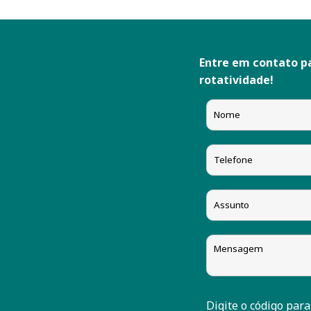
ORTA OLEODINAMICA
PARKER
Entre em contato p
rotatividade!
PONAR
REXROTH
SMC
STEULA
VIBO
VICKERS
WINTERS
Digite o código para
WUXI