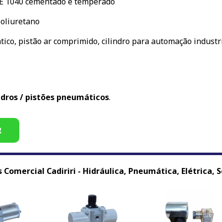
SAE 1040 cementado e temperado
poliuretano
ico, pistão ar comprimido, cilindro para automação industri
ndros / pistões pneumáticos
.
R
Comercial Cadiriri - Hidráulica, Pneumática, Elétrica, So