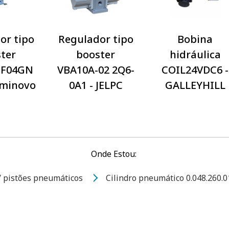
or tipo
Regulador tipo
Bobina
ter
booster
hidráulica
-F04GN
VBA10A-02 2Q6-
COIL24VDC6 -
eminovo
0A1 - JELPC
GALLEYHILL
Onde Estou:
 / pistões pneumáticos
Cilindro pneumático 0.048.260