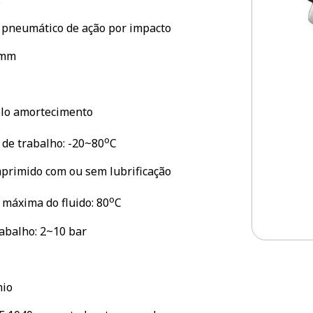
s
ro pneumático de ação por impacto
0mm
plo amortecimento
o
de trabalho: -20~80
C
omprimido com ou sem lubrificação
o
máxima do fluido: 80
C
rabalho: 2~10 bar
nio