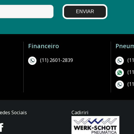
ENVIAR
Financeiro
Pneum
(11) 2601-2839
(1
(1
(1
edes Sociais
Cadiriri