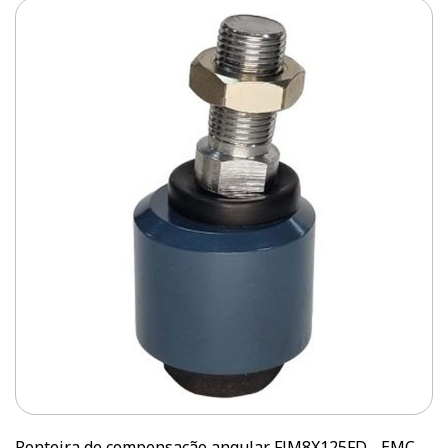
Ponteira de compensação angular FJM8X125FD - EMC