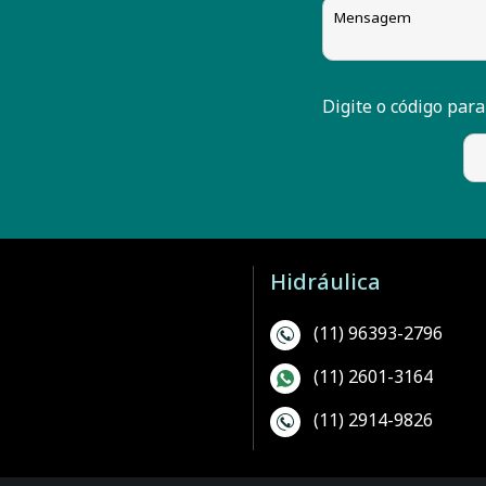
ORTA OLEODINAMICA
PARKER
Digite o código para
PONAR
REXROTH
SMC
Hidráulica
STEULA
(11) 96393-2796
VIBO
(11) 2601-3164
VICKERS
(11) 2914-9826
WINTERS
WUXI