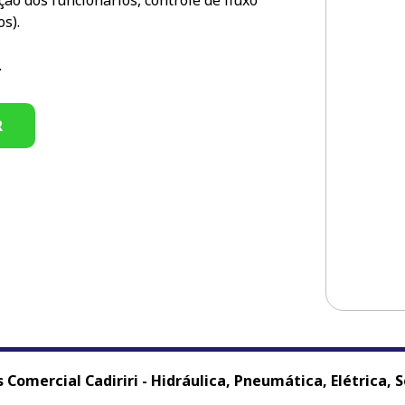
ção dos funcionários, controle de fluxo
s).
.
R
Comercial Cadiriri - Hidráulica, Pneumática, Elétrica, So