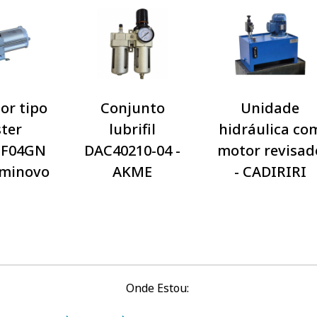
or tipo
Conjunto
Unidade
ter
lubrifil
hidráulica co
-F04GN
DAC40210-04 -
motor revisad
eminovo
AKME
- CADIRIRI
Onde Estou: