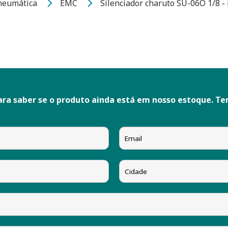
neumática
EMC
Silenciador charuto SU-06O 1/8 
ara saber se o produto ainda está em nosso estoque. T