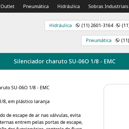
Outlet
Pneumática
Hidráulica
Sobras Industriais
Hidráulica
(11) 2601-3164
(11
Pneumática
(11
Silenciador charuto SU-06O 1/8 - EMC
aruto SU-06O 1/8 - EMC
1/8, em plástico laranja
do de escape de ar nas válvulas, evita
ternas entrem pelas portas de escape,