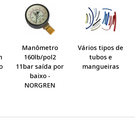
Manômetro
Vários tipos de
m
160lb/pol2
tubos e
o
11bar saída por
mangueiras
baixo -
NORGREN