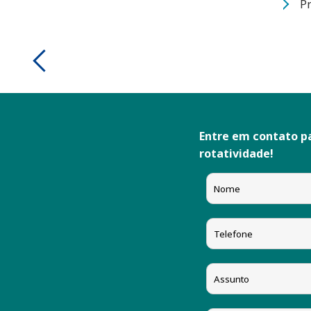
P
CADIRIRI
FESTO
FLUIR
FOX
Entre em contato p
GALLEYHILL
rotatividade!
HDA
JELPC
MSR
NEWTEC
NORGREN