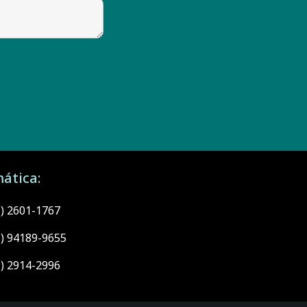
ática:
1) 2601-1767
1) 94189-9655
1) 2914-2996