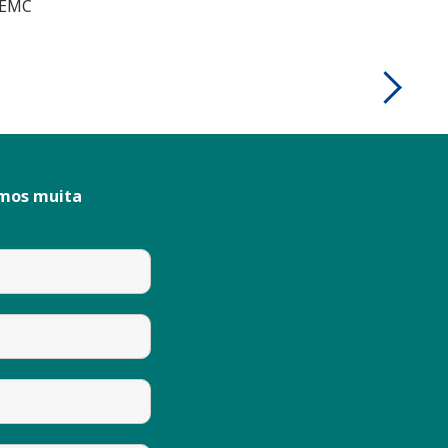
- EMC
emos muita