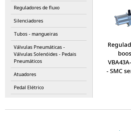
Reguladores de fluxo
Silenciadores
Tubos - mangueiras
Regulad
Válvulas Pneumáticas -
boos
Válvulas Solenóides - Pedais
Pneumáticos
VBA43A
- SMC s
Atuadores
Pedal Elétrico
EMC
WERK SCHOTT
Marcas