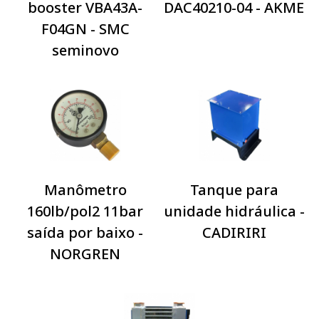
booster VBA43A-
DAC40210-04 - AKME
F04GN - SMC
seminovo
Manômetro
Tanque para
160lb/pol2 11bar
unidade hidráulica -
saída por baixo -
CADIRIRI
NORGREN