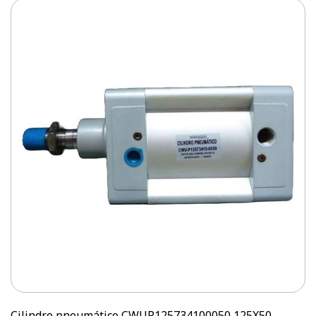
Cilindro pneumático CWUP125734100050 125X50 -