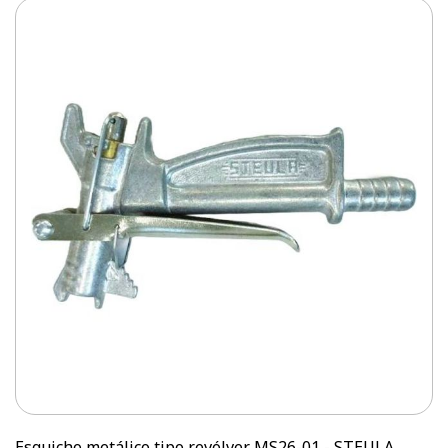
Esguicho metálico tipo revólver MS26-01 - STEULA