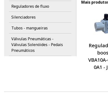
Mais produtos 
Reguladores de fluxo
Silenciadores
Tubos - mangueiras
Válvulas Pneumáticas -
Válvulas Solenóides - Pedais
Regulad
Pneumáticos
boos
VBA10A-
Atuadores
0A1 - 
Pedal Elétrico
EMC
WERK SCHOTT
Marcas