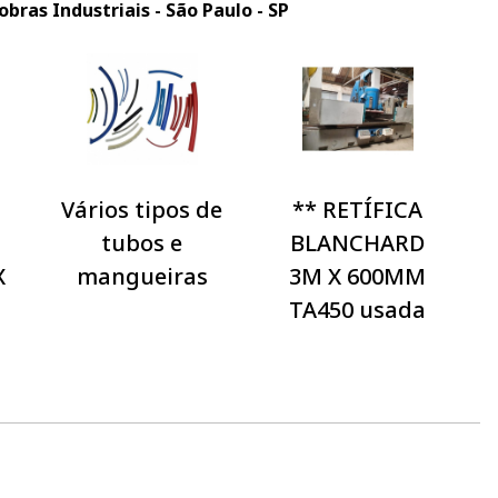
bras Industriais - São Paulo - SP
Vários tipos de
** RETÍFICA
tubos e
BLANCHARD
X
mangueiras
3M X 600MM
TA450 usada