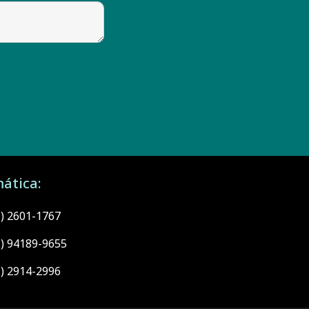
ática:
1) 2601-1767
1) 94189-9655
1) 2914-2996