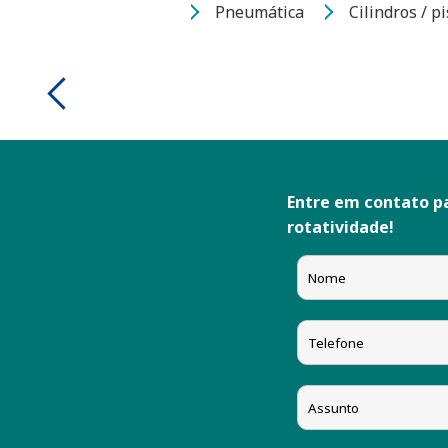
Pneumática
Cilindros / 
CADIRIRI
FESTO
FLUIR
FOX
Entre em contato p
GALLEYHILL
rotatividade!
HDA
JELPC
MSR
NEWTEC
NORGREN