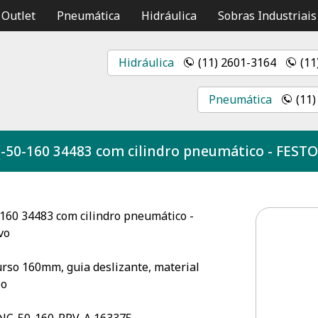
Outlet
Pneumática
Hidráulica
Sobras Industriais
Hidráulica
(11) 2601-3164
(11
Pneumática
(11
-50-160 34483 com cilindro pneumático - FEST
160 34483 com cilindro pneumático -
vo
rso 160mm, guia deslizante, material
io