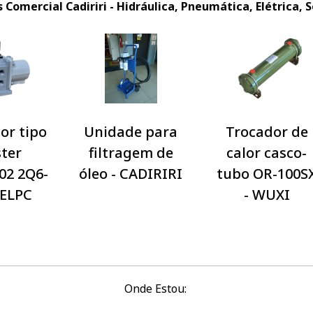
Comercial Cadiriri - Hidráulica, Pneumática, Elétrica, So
or tipo
Unidade para
Trocador de
ter
filtragem de
calor casco-
02 2Q6-
óleo - CADIRIRI
tubo OR-100S
JELPC
- WUXI
Onde Estou: