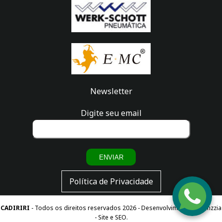
Newsletter
Digite seu email
ENVIAR
Política de Privacidade
Fale
com a
gente!
CADIRIRI
- Todos os direitos reservados 2026 -
Desenvolvimento
-
Agenzzia
- Site e SEO.