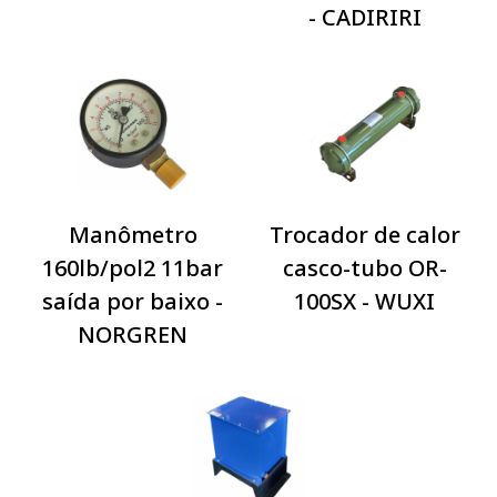
- CADIRIRI
Manômetro
Trocador de calor
160lb/pol2 11bar
casco-tubo OR-
saída por baixo -
100SX - WUXI
NORGREN