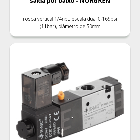
saída por baixo - NORGREN
rosca vertical 1/4npt, escala dual 0-169psi
(11bar), diâmetro de 50mm