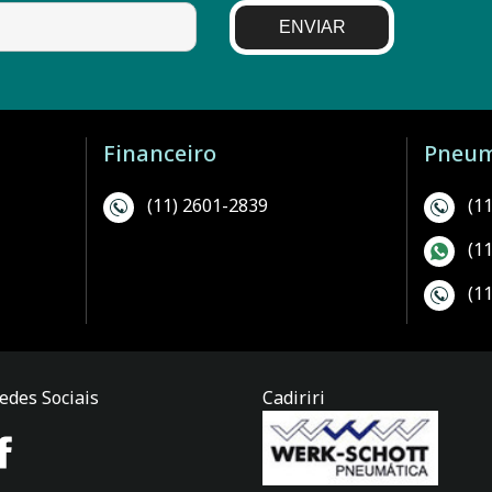
ENVIAR
Financeiro
Pneum
(11) 2601-2839
(1
(1
(1
edes Sociais
Cadiriri