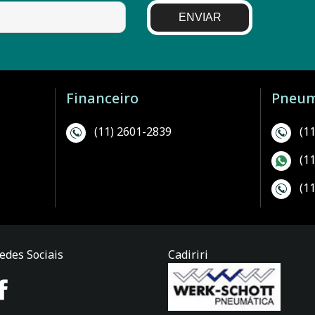
ENVIAR
Financeiro
Pneum
(11) 2601-2839
(1
(1
(1
edes Sociais
Cadiriri